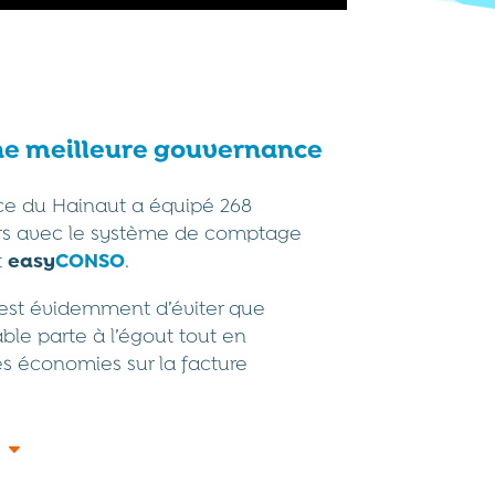
ne meilleure gouvernance
ce du Hainaut a équipé 268
s avec le système de comptage
t
easy
CONSO
.
f est évidemment d’éviter que
able parte à l’égout tout en
es économies sur la facture