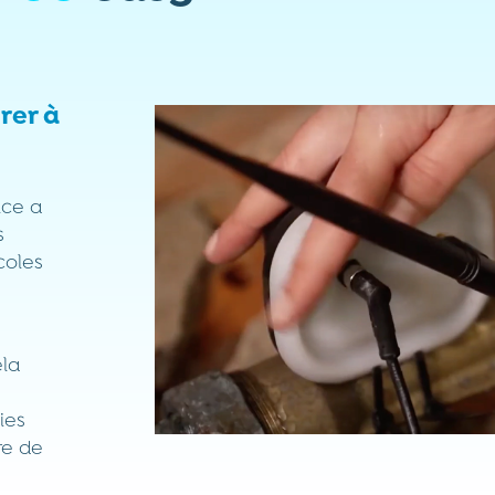
rer à
nce a
s
coles
ela
ies
re de