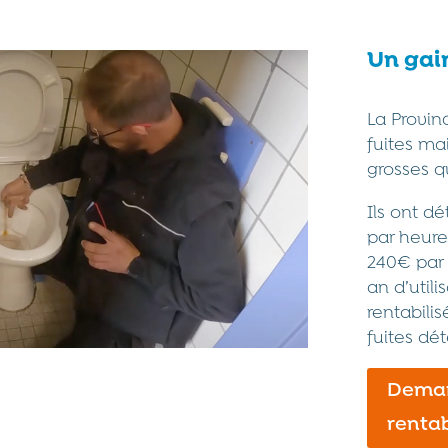
Un gai
La Provinc
fuites mai
grosses q
Ils ont dé
par heure
240€ par j
an d’utili
rentabili
fuites dé
Deman
rentab