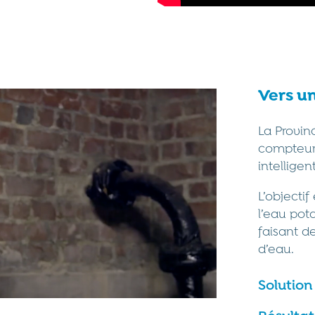
Vers u
La Provin
compteur
intelligen
L’objecti
l’eau pot
faisant d
d’eau.
Solution