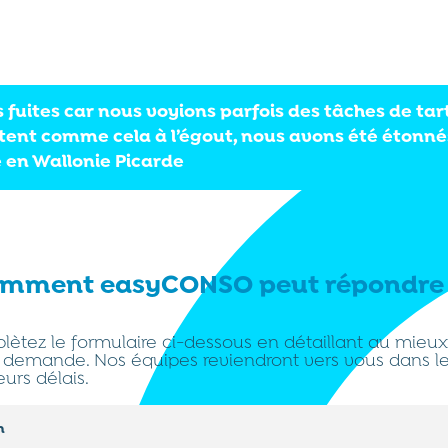
s fuites car nous voyions parfois des tâches de tart
tent comme cela à l’égout, nous avons été étonné
 en Wallonie Picarde
mment easyCONSO peut répondre 
ètez le formulaire ci-dessous en détaillant au mieu
 demande. Nos équipes reviendront vers vous dans l
eurs délais.