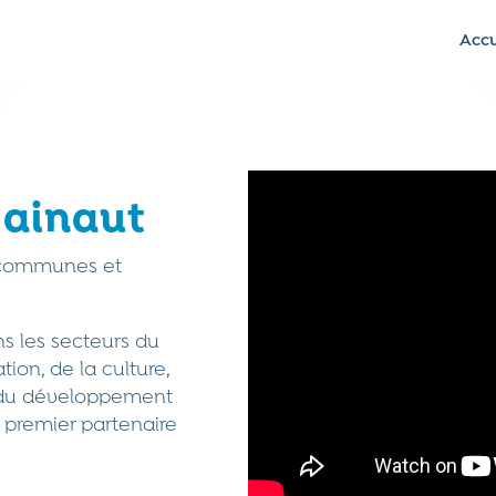
Accu
Hainaut
 communes et
ns les secteurs du
tion, de la culture,
t du développement
e premier partenaire