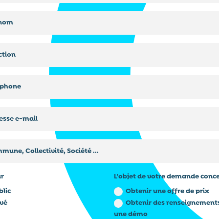
ur
L'objet de votre demande conc
blic
Obtenir une offre de prix
ivé
Obtenir des renseignements
une démo