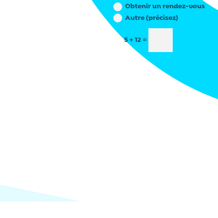
Obtenir un rendez-vous
Autre (précisez)
Envo
5 + 12
=