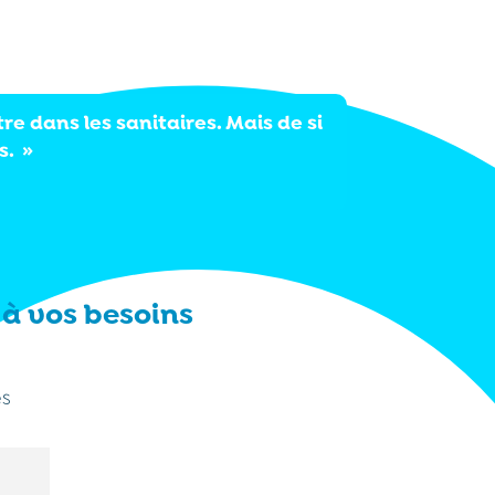
re dans les sanitaires. Mais de si
s. »
à vos besoins
x
es