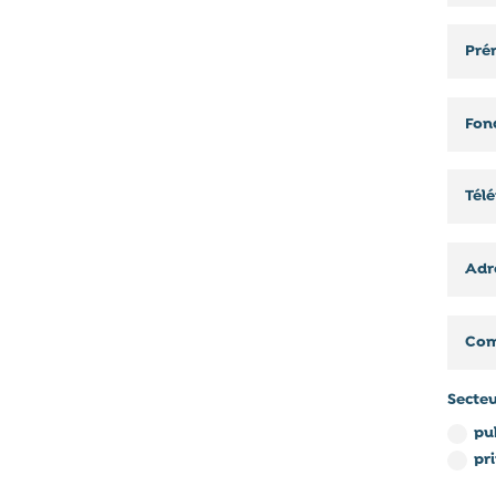
Secte
pu
pr